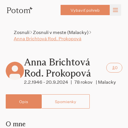
Vybaviť pohreb
Zosnulí
Zosnulí v meste (Malacky)
Anna Brichtová Rod. Prokopová
Anna Brichtová
0
Rod. Prokopová
2.2.1946 - 20.9.2024
|
78 rokov
| Malacky
Opis
Spomienky
O mne