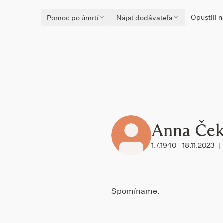
Opustili n
Pomoc po úmrtí
Nájsť dodávateľa
Anna Če
1.7.1940 - 18.11.2023
|
Spomíname.