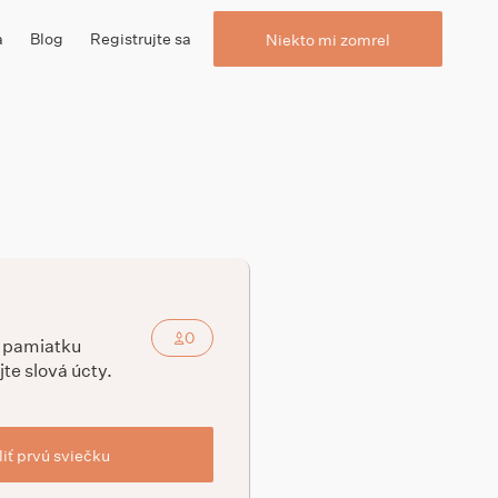
a
Blog
Registrujte sa
Niekto mi zomrel
0
a pamiatku
jte slová úcty.
iť prvú sviečku