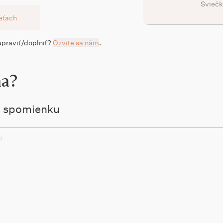
Sviečk
ieťach
 upraviť/doplniť?
Ozvite sa nám
.
na?
ú spomienku