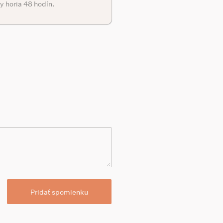
y horia 48 hodín.
Pridať spomienku