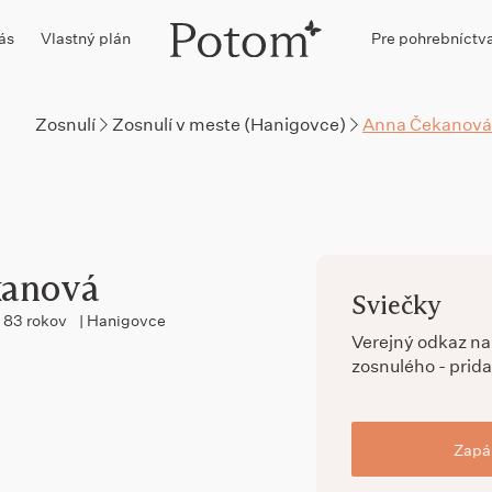
ás
Vlastný plán
Pre pohrebníctv
Zosnulí
Zosnulí v meste (Hanigovce)
Anna Čekanová
kanová
Sviečky
83 rokov
| Hanigovce
Verejný odkaz n
zosnulého - prida
Zapál