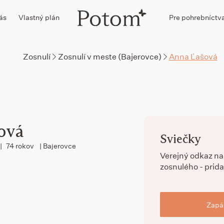
ás
Vlastný plán
Pre pohrebníctv
Zosnulí
Zosnulí v meste (Bajerovce)
Anna Ľašová
ová
Sviečky
|
74 rokov
| Bajerovce
Verejný odkaz n
zosnulého - prida
Zapál