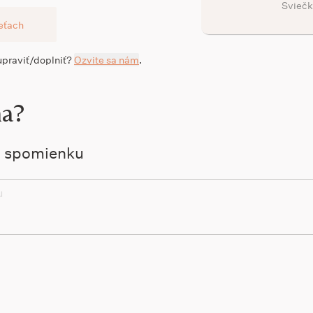
Sviečk
ieťach
 upraviť/doplniť?
Ozvite sa nám
.
na?
ú spomienku