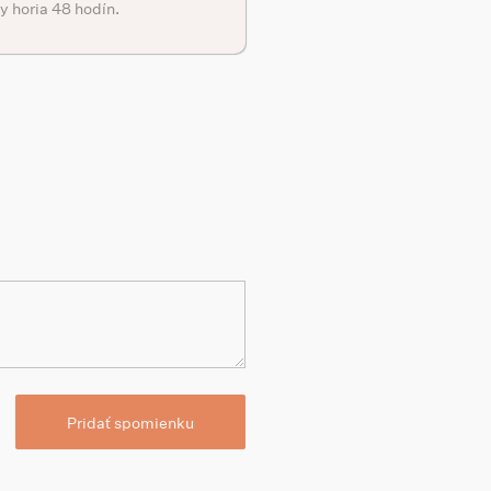
y horia 48 hodín.
Pridať spomienku