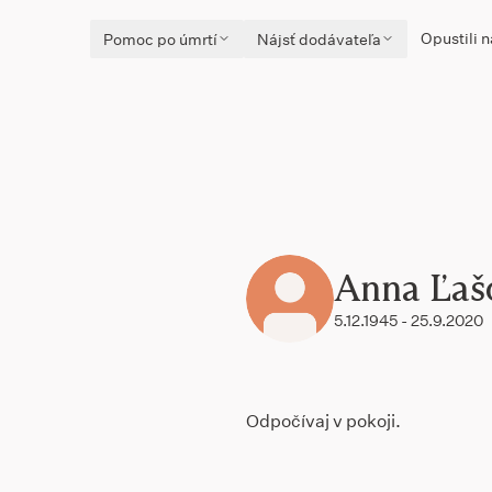
Opustili n
Pomoc po úmrtí
Nájsť dodávateľa
Anna Ľaš
5.12.1945 - 25.9.2020
Odpočívaj v pokoji.