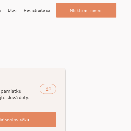
a
Blog
Registrujte sa
Niekto mi zomrel
0
a pamiatku
jte slová úcty.
iť prvú sviečku