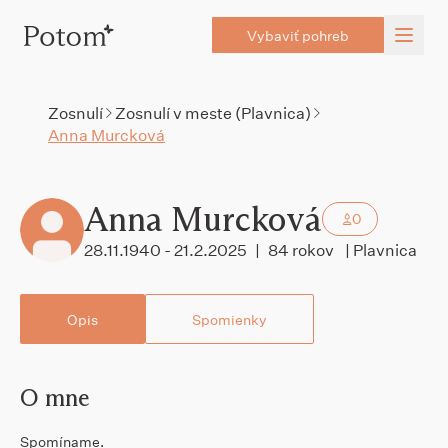
Vybaviť pohreb
Zosnulí
Zosnulí v meste (Plavnica)
Anna Murcková
Anna Murcková
0
28.11.1940 - 21.2.2025
|
84 rokov
| Plavnica
Opis
Spomienky
O mne
Spomíname.