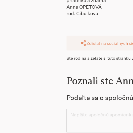
priateľka a známa
Anna OPETOVÁ
rod. Cibulková
Zdielať na sociálnych s
Ste rodina a želáte si túto stránku
Poznali ste An
Podeľte sa o spoločn