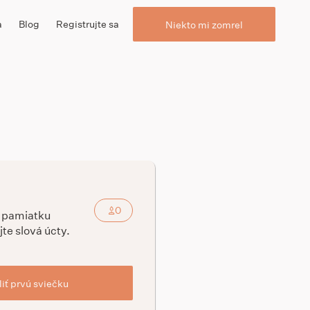
a
Blog
Registrujte sa
Niekto mi zomrel
0
a pamiatku
jte slová úcty.
iť prvú sviečku