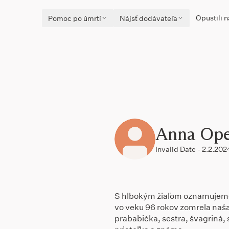
Opustili n
Pomoc po úmrtí
Nájsť dodávateľa
Anna Op
Invalid Date - 2.2.202
S hlbokým žiaľom oznamujeme,
vo veku 96 rokov zomrela naš
prababička, sestra, švagriná,