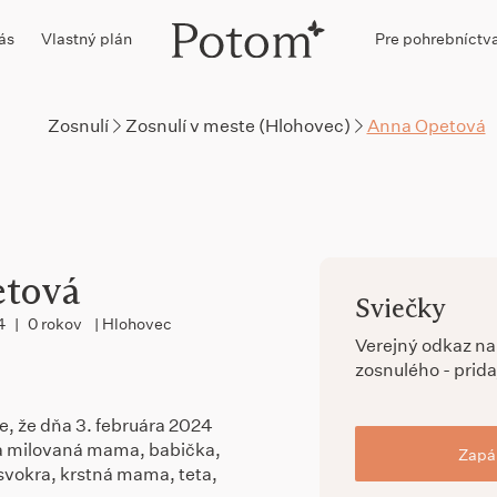
ás
Vlastný plán
Pre pohrebníctv
Zosnulí
Zosnulí v meste (Hlohovec)
Anna Opetová
etová
Sviečky
4
|
0 rokov
| Hlohovec
Verejný odkaz n
zosnulého - prida
 že dňa 3. februára 2024
a milovaná mama, babička,
Zapál
 svokra, krstná mama, teta,