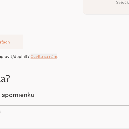
Sviečk
ieťach
 upraviť/doplniť?
Ozvite sa nám
.
na?
ú spomienku