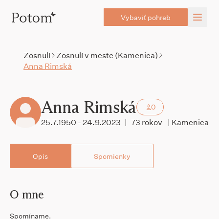
Vybaviť pohreb
Zosnulí
Zosnulí v meste (Kamenica)
Anna Rimská
Anna Rimská
0
25.7.1950 - 24.9.2023
|
73 rokov
| Kamenica
Opis
Spomienky
O mne
Spomíname.