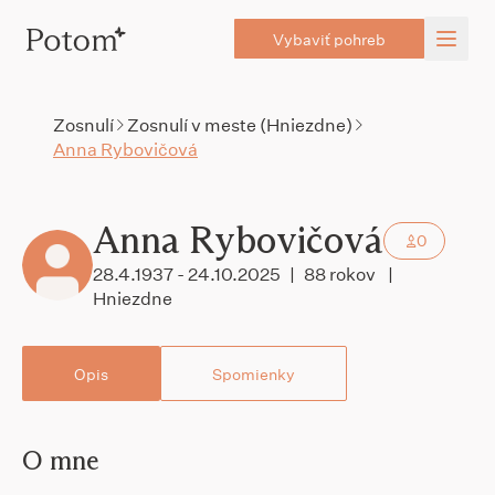
Vybaviť pohreb
Zosnulí
Zosnulí v meste (Hniezdne)
Anna Rybovičová
Anna Rybovičová
0
28.4.1937 - 24.10.2025
|
88 rokov
|
Hniezdne
Opis
Spomienky
O mne