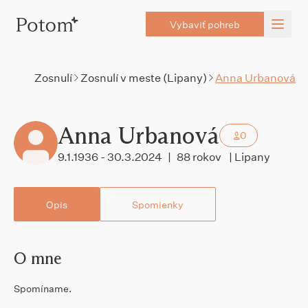
Vybaviť pohreb
Zosnulí
Zosnulí v meste (Lipany)
Anna Urbanová
Anna Urbanová
0
9.1.1936 - 30.3.2024
|
88 rokov
| Lipany
Opis
Spomienky
O mne
Spomíname.