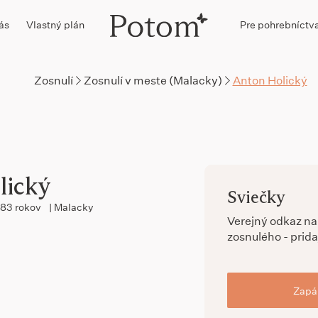
ás
Vlastný plán
Pre pohrebníctv
Zosnulí
Zosnulí v meste (Malacky)
Anton Holický
lický
Sviečky
83 rokov
| Malacky
Verejný odkaz n
zosnulého - prida
Zapál