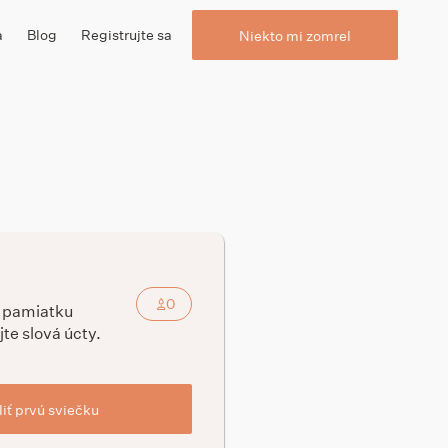
a
Blog
Registrujte sa
Niekto mi zomrel
0
a pamiatku
jte slová úcty.
iť prvú sviečku