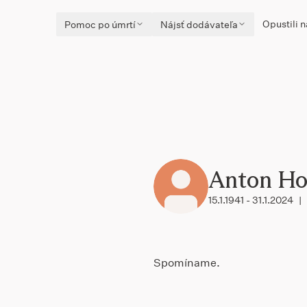
Opustili n
Pomoc po úmrtí
Nájsť dodávateľa
Anton Ho
15.1.1941 - 31.1.2024
|
Spomíname.