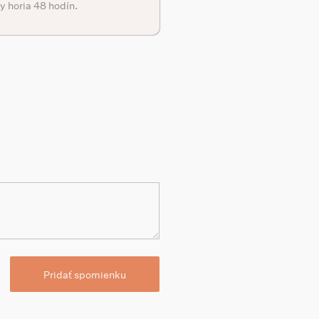
y horia 48 hodín.
Pridať spomienku