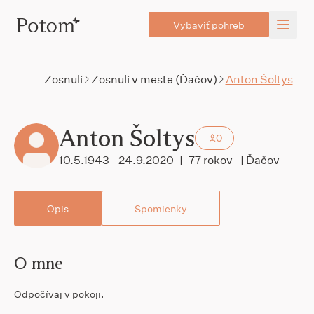
Vybaviť pohreb
Zosnulí
Zosnulí v meste (Ďačov)
Anton Šoltys
Anton Šoltys
0
10.5.1943 - 24.9.2020
|
77 rokov
| Ďačov
Opis
Spomienky
O mne
Odpočívaj v pokoji.