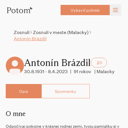
Vybaviť pohreb
Zosnulí
Zosnulí v meste (Malacky)
Antonín Brázdil
Antonín Brázdil
0
30.8.1931 - 8.4.2023
|
91 rokov
| Malacky
Opis
Spomienky
O mne
Odpočívaj pokojne v krásnej rodnej zemi, tvoju pamiatku si v