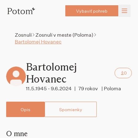
Vybaviť pohreb
Zosnulí
Zosnulí v meste (Poloma)
Bartolomej Hovanec
Bartolomej
0
Hovanec
11.5.1945 - 9.6.2024
|
79 rokov
| Poloma
Opis
Spomienky
O mne