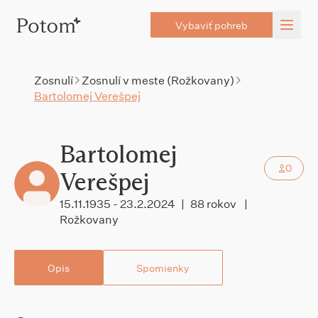
Vybaviť pohreb
Zosnulí
Zosnulí v meste (Rožkovany)
Bartolomej Verešpej
Bartolomej
0
Verešpej
15.11.1935 - 23.2.2024
|
88 rokov
|
Rožkovany
Opis
Spomienky