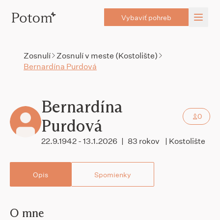
Vybaviť pohreb
Zosnulí
Zosnulí v meste (Kostolište)
Bernardína Purdová
Bernardína
0
Purdová
22.9.1942 - 13.1.2026
|
83 rokov
| Kostolište
Opis
Spomienky
O mne