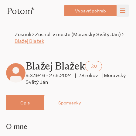
Vybaviť pohreb
Zosnulí
Zosnulí v meste (Moravský Svätý Ján)
Blažej Blažek
Blažej Blažek
0
9.3.1946 - 27.6.2024
|
78 rokov
| Moravský
Svätý Ján
Opis
Spomienky
O mne