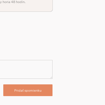
y horia 48 hodín.
Pridať spomienku