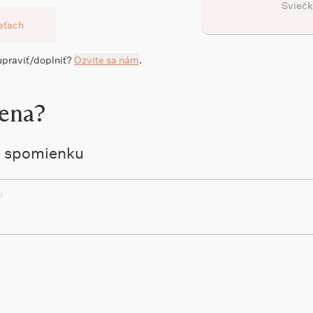
Sviečk
ieťach
 upraviť/doplniť?
Ozvite sa nám
.
žena?
ú spomienku