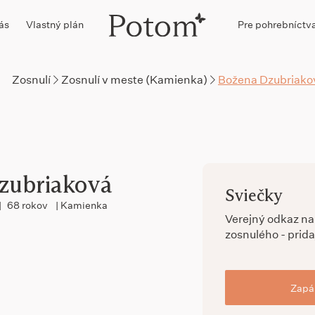
ás
Vlastný plán
Pre pohrebníctv
Zosnulí
Zosnulí v meste (Kamienka)
Božena Dzubriako
zubriaková
Sviečky
|
68 rokov
| Kamienka
Verejný odkaz n
zosnulého - prida
Zapál