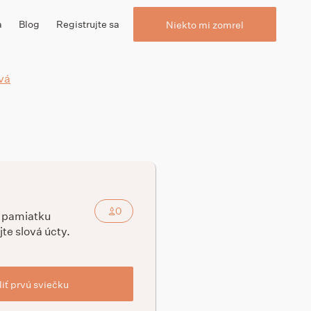
a
Blog
Registrujte sa
Niekto mi zomrel
vá
0
a pamiatku
jte slová úcty.
iť prvú sviečku