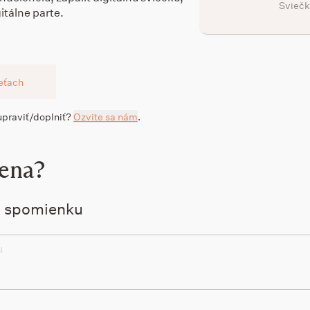
Sviečk
itálne parte.
ieťach
 upraviť/doplniť?
Ozvite sa nám
.
žena?
ú spomienku