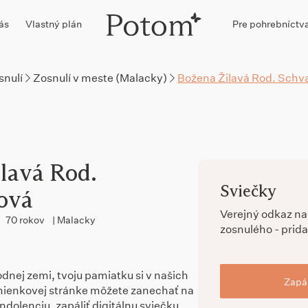
ás
Vlastný plán
Pre pohrebníctv
snulí
Zosnulí v meste (Malacky)
Božena Žilavá Rod. Schva
lavá Rod.
Sviečky
ová
Verejný odkaz n
70 rokov
| Malacky
zosnulého - prida
dnej zemi, tvoju pamiatku si v našich
Zapál
ienkovej stránke môžete zanechať na
dolenciu, zapáliť digitálnu sviečku,