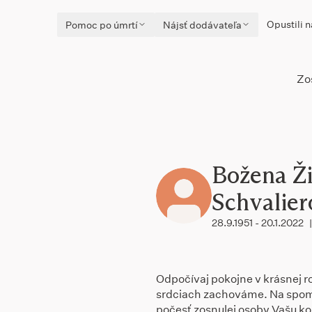
Opustili n
Pomoc po úmrtí
Nájsť dodávateľa
Zo
Božena Ži
Schvalier
28.9.1951 - 20.1.2022
|
Odpočívaj pokojne v krásnej ro
srdciach zachováme. Na spom
počesť zosnulej osoby Vašu kon