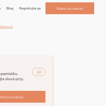
a
Blog
Registrujte sa
Niekto mi zomrel
lierová
0
a pamiatku
jte slová úcty.
iť prvú sviečku