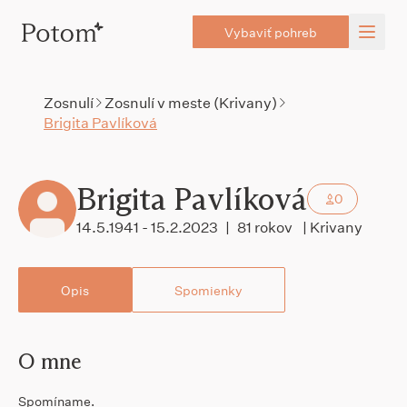
Vybaviť pohreb
Zosnulí
Zosnulí v meste (Krivany)
Brigita Pavlíková
Brigita Pavlíková
0
14.5.1941 - 15.2.2023
|
81 rokov
| Krivany
Opis
Spomienky
O mne
Spomíname.