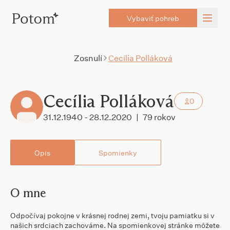
Vybaviť pohreb
Zosnulí
Cecília Polláková
Cecília Polláková
0
31.12.1940 - 28.12.2020
|
79 rokov
Opis
Spomienky
O mne
Odpočívaj pokojne v krásnej rodnej zemi, tvoju pamiatku si v
našich srdciach zachováme. Na spomienkovej stránke môžete