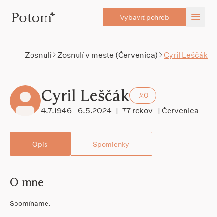
Vybaviť pohreb
Zosnulí
Zosnulí v meste (Červenica)
Cyril Leščák
Cyril Leščák
0
4.7.1946 - 6.5.2024
|
77 rokov
| Červenica
Opis
Spomienky
O mne
Spomíname.