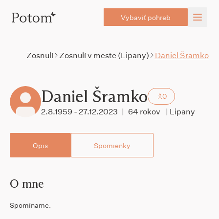
Vybaviť pohreb
Zosnulí
Zosnulí v meste (Lipany)
Daniel Šramko
Daniel Šramko
0
2.8.1959 - 27.12.2023
|
64 rokov
| Lipany
Opis
Spomienky
O mne
Spomíname.