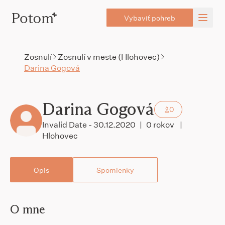
Vybaviť pohreb
Zosnulí
Zosnulí v meste (Hlohovec)
Darina Gogová
Darina Gogová
0
Invalid Date - 30.12.2020
|
0 rokov
|
Hlohovec
Opis
Spomienky
O mne