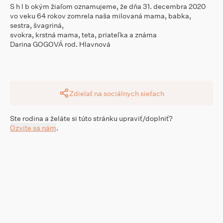
S h l b okým žiaľom oznamujeme, že dňa 31. decembra 2020
vo veku 64 rokov zomrela naša milovaná mama, babka,
sestra, švagriná,
svokra, krstná mama, teta, priateľka a známa
Darina GOGOVÁ rod. Hlavnová
Zdielať na sociálnych sieťach
Ste rodina a želáte si túto stránku upraviť/doplniť?
Ozvite sa nám
.