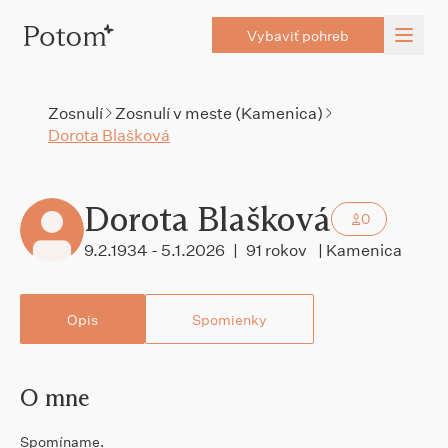
Vybaviť pohreb
Zosnulí
Zosnulí v meste (Kamenica)
Dorota Blašková
Dorota Blašková
0
9.2.1934 - 5.1.2026
|
91 rokov
| Kamenica
Opis
Spomienky
O mne
Spomíname.