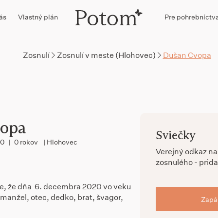
ás
Vlastný plán
Pre pohrebníctv
Zosnulí
Zosnulí v meste (Hlohovec)
Dušan Cvopa
opa
Sviečky
20
|
0 rokov
| Hlohovec
Verejný odkaz n
zosnulého - prida
, že dňa 6. decembra 2020 vo veku
manžel, otec, dedko, brat, švagor,
Zapál