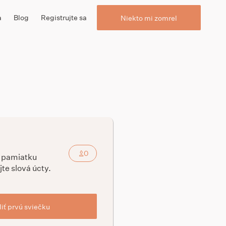
a
Blog
Registrujte sa
Niekto mi zomrel
0
a pamiatku
jte slová úcty.
iť prvú sviečku