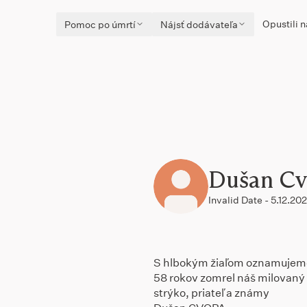
Opustili n
Pomoc po úmrtí
Nájsť dodávateľa
Dušan Cv
Invalid Date - 5.12.20
S hlbokým žiaľom oznamujeme
58 rokov zomrel náš milovaný 
strýko, priateľ a známy