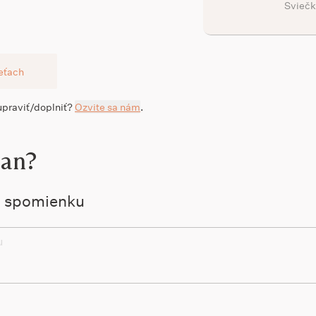
Sviečk
ieťach
 upraviť/doplniť?
Ozvite sa nám
.
šan?
ú spomienku