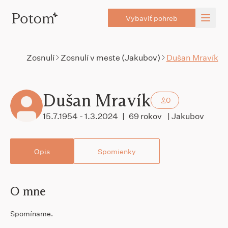
Vybaviť pohreb
Zosnulí
Zosnulí v meste (Jakubov)
Dušan Mravík
Dušan Mravík
0
15.7.1954 - 1.3.2024
|
69 rokov
| Jakubov
Opis
Spomienky
O mne
Spomíname.