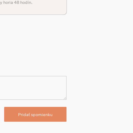
y horia 48 hodín.
Pridať spomienku