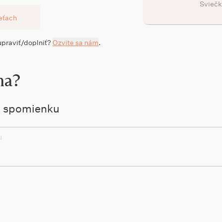
Sviečk
ieťach
 upraviť/doplniť?
Ozvite sa nám
.
na?
ú spomienku