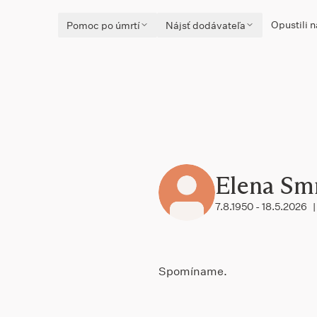
Opustili n
Pomoc po úmrtí
Nájsť dodávateľa
Elena Sm
7.8.1950 - 18.5.2026
|
Spomíname.