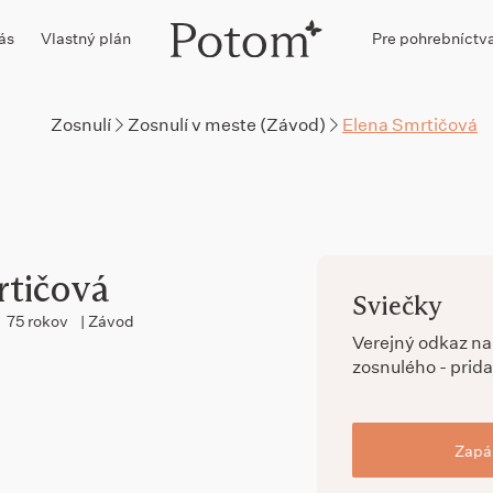
ás
Vlastný plán
Pre pohrebníctv
Zosnulí
Zosnulí v meste (Závod)
Elena Smrtičová
rtičová
Sviečky
75 rokov
| Závod
Verejný odkaz n
zosnulého - prida
Zapál