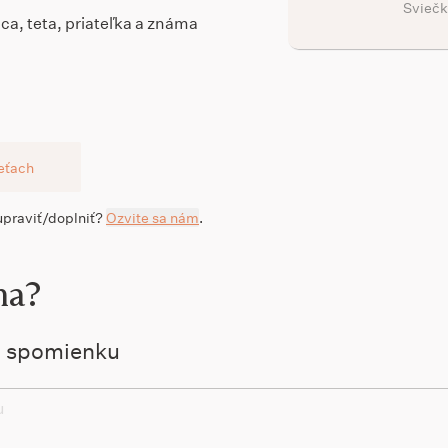
Sviečk
ca, teta, priateľka a známa
ieťach
 upraviť/doplniť?
Ozvite sa nám
.
na?
ú spomienku