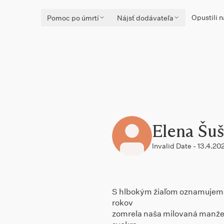
Opustili n
Pomoc po úmrtí
Nájsť dodávateľa
Elena Šu
Invalid Date - 13.4.20
S hlbokým žiaľom oznamujeme,
rokov
zomrela naša milovaná manžel