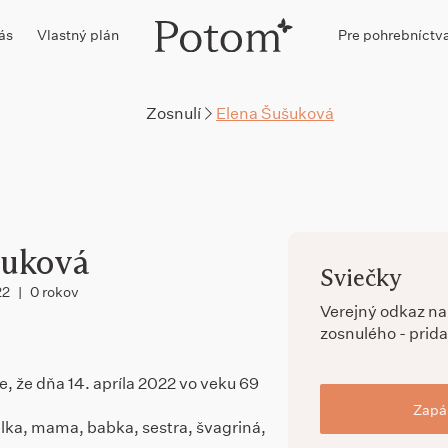
ás
Vlastný plán
Pre pohrebníctv
Zosnulí
Elena Šušuková
šuková
Sviečky
22
|
0 rokov
Verejný odkaz n
zosnulého - prida
 že dňa 14. apríla 2022 vo veku 69
Zapál
ka, mama, babka, sestra, švagriná,