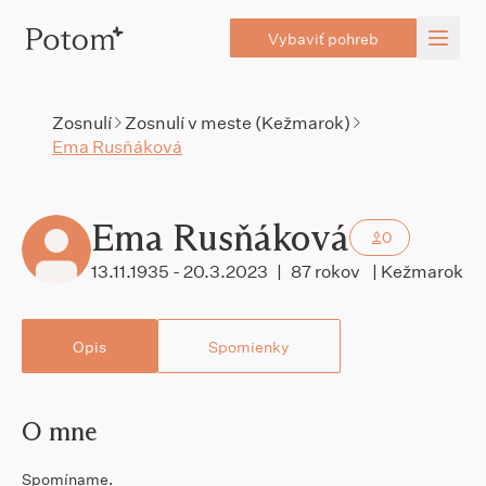
Vybaviť pohreb
Zosnulí
Zosnulí v meste (Kežmarok)
Ema Rusňáková
Ema Rusňáková
0
13.11.1935 - 20.3.2023
|
87 rokov
| Kežmarok
Opis
Spomienky
O mne
Spomíname.