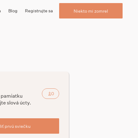
a
Blog
Registrujte sa
Niekto mi zomrel
0
a pamiatku
jte slová úcty.
iť prvú sviečku