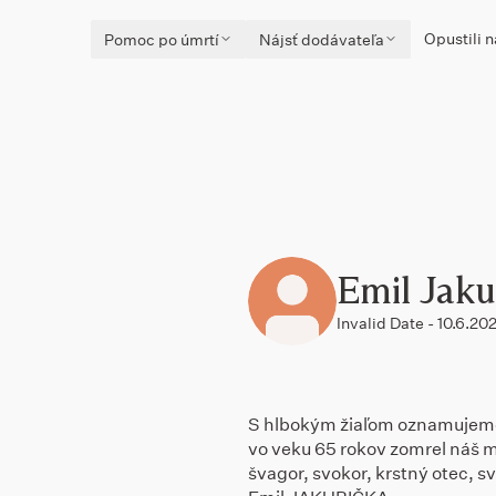
Opustili n
Pomoc po úmrtí
Nájsť dodávateľa
Emil Jaku
Invalid Date - 10.6.20
S hlbokým žiaľom oznamujeme,
vo veku 65 rokov zomrel náš m
švagor, svokor, krstný otec, sv