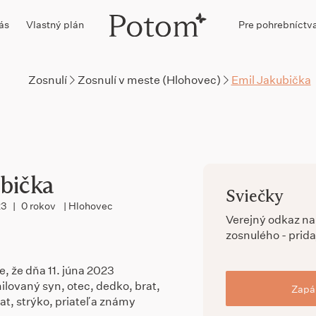
ás
Vlastný plán
Pre pohrebníctv
Zosnulí
Zosnulí v meste (Hlohovec)
Emil Jakubička
bička
Sviečky
23
|
0 rokov
| Hlohovec
Verejný odkaz n
zosnulého - prida
 že dňa 11. júna 2023
ilovaný syn, otec, dedko, brat,
Zapál
at, strýko, priateľ a známy