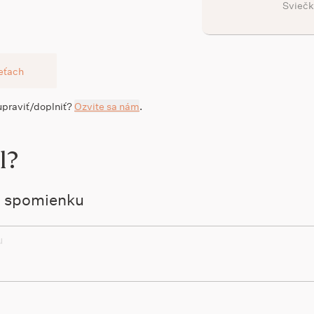
Sviečk
ieťach
 upraviť/doplniť?
Ozvite sa nám
.
l?
ú spomienku