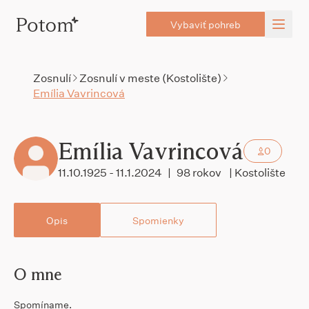
Vybaviť pohreb
Zosnulí
Zosnulí v meste (Kostolište)
Emília Vavrincová
Emília Vavrincová
0
11.10.1925 - 11.1.2024
|
98 rokov
| Kostolište
Opis
Spomienky
O mne
Spomíname.