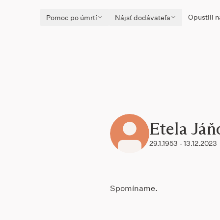
Opustili n
Pomoc po úmrtí
Nájsť dodávateľa
Etela Jáň
29.1.1953 - 13.12.2023
Spomíname.