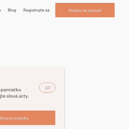
a
Blog
Registrujte sa
Niekto mi zomrel
0
a pamiatku
jte slová úcty.
iť prvú sviečku