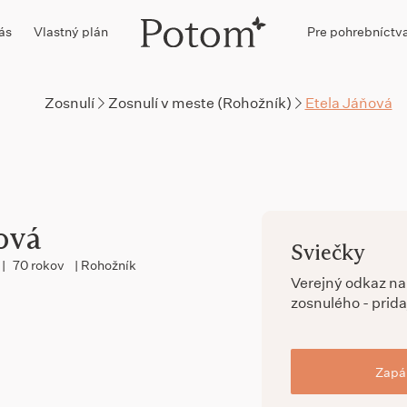
ás
Vlastný plán
Pre pohrebníctv
Zosnulí
Zosnulí v meste (Rohožník)
Etela Jáňová
ová
Sviečky
|
70 rokov
| Rohožník
Verejný odkaz n
zosnulého - prida
Zapál