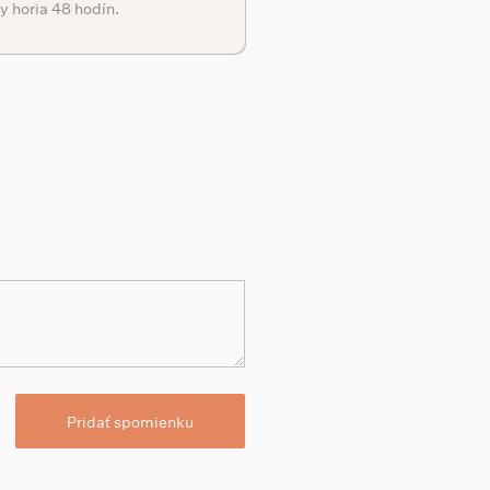
y horia 48 hodín.
Pridať spomienku