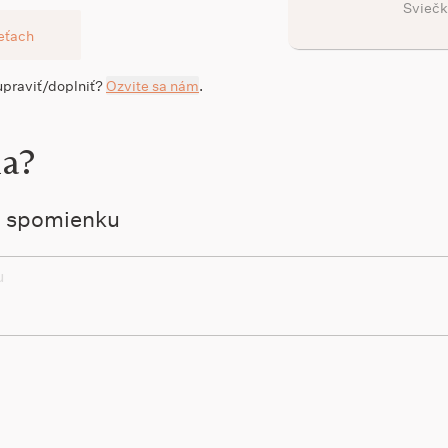
Sviečk
ieťach
 upraviť/doplniť?
Ozvite sa nám
.
la?
ú spomienku