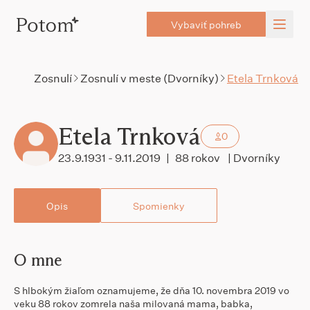
Vybaviť pohreb
Zosnulí
Zosnulí v meste (Dvorníky)
Etela Trnková
Etela Trnková
0
23.9.1931 - 9.11.2019
|
88 rokov
| Dvorníky
Opis
Spomienky
O mne
S hlbokým žiaľom oznamujeme, že dňa 10. novembra 2019 vo
veku 88 rokov zomrela naša milovaná mama, babka,