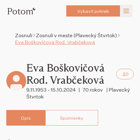
Vybaviť pohreb
Zosnulí
Zosnulí v meste (Plavecký Štvrtok)
Eva Boškovičová Rod. Vrabčeková
Eva Boškovičová
0
Rod. Vrabčeková
9.11.1953 - 15.10.2024
|
70 rokov
| Plavecký
Štvrtok
Opis
Spomienky