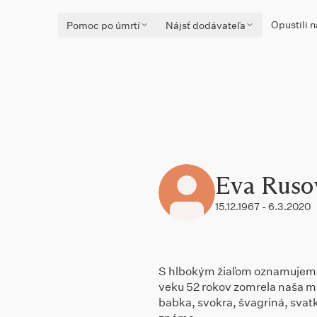
Opustili n
Pomoc po úmrtí
Nájsť dodávateľa
Eva Ruso
15.12.1967 - 6.3.2020
S hlbokým žiaľom oznamujeme
veku 52 rokov zomrela naša m
babka, svokra, švagriná, svatk