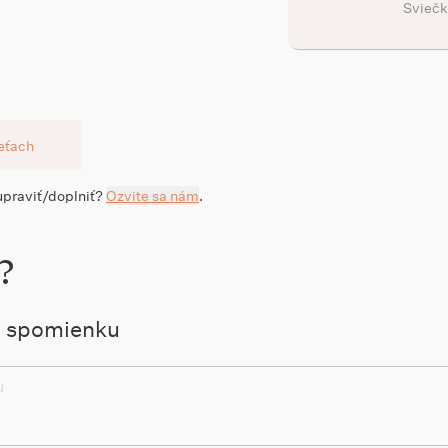
Sviečk
ieťach
 upraviť/doplniť?
Ozvite sa nám
.
?
ú spomienku