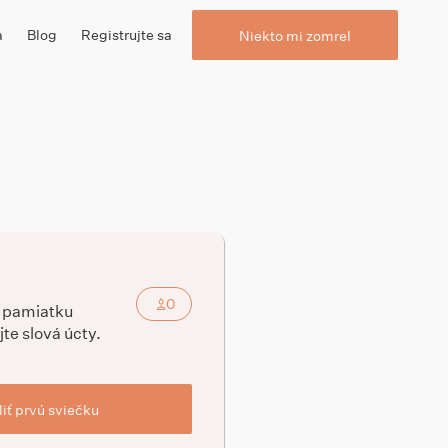
a
Blog
Registrujte sa
Niekto mi zomrel
0
a pamiatku
jte slová úcty.
iť prvú sviečku