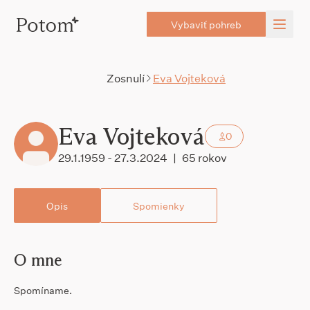
Vybaviť pohreb
Zosnulí
Eva Vojteková
Eva Vojteková
0
29.1.1959 - 27.3.2024
|
65 rokov
Opis
Spomienky
O mne
Spomíname.