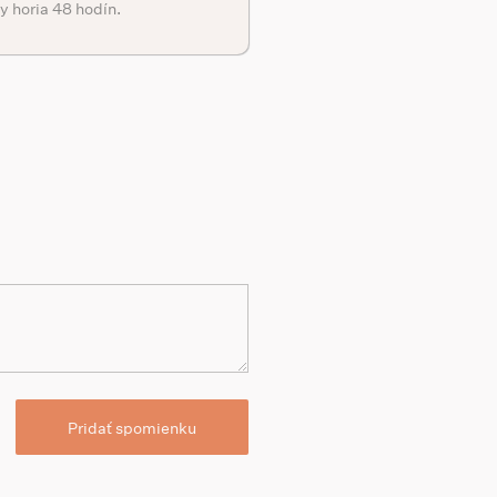
y horia 48 hodín.
Pridať spomienku