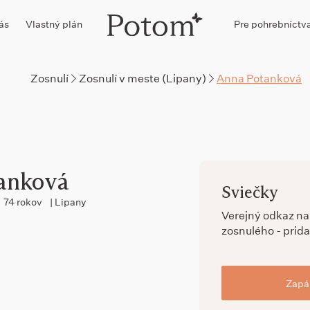
ás
Vlastný plán
Pre pohrebníctv
Zosnulí
Zosnulí v meste (Lipany)
Anna Potanková
anková
Sviečky
74 rokov
| Lipany
Verejný odkaz n
zosnulého - prida
Zapál