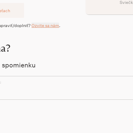
Sviečk
ieťach
 upraviť/doplniť?
Ozvite sa nám
.
na?
ú spomienku