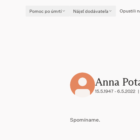
Opustili n
Pomoc po úmrtí
Nájsť dodávateľa
Anna Pot
15.5.1947 - 6.5.2022
|
Spomíname.