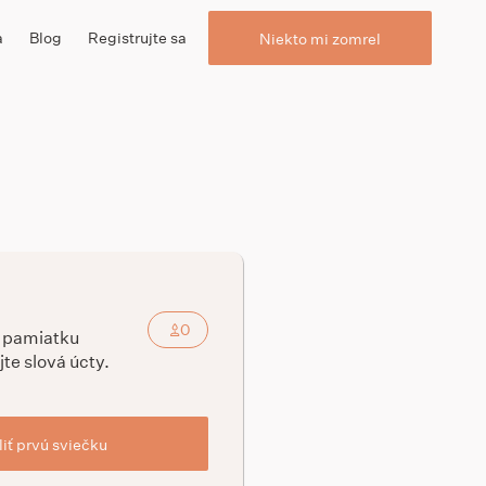
a
Blog
Registrujte sa
Niekto mi zomrel
0
a pamiatku
jte slová úcty.
iť prvú sviečku