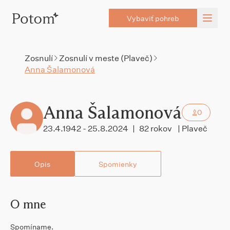
Vybaviť pohreb
Zosnulí
Zosnulí v meste (Plaveč)
Anna Šalamonová
Anna Šalamonová
0
23.4.1942 - 25.8.2024
|
82 rokov
| Plaveč
Opis
Spomienky
O mne
Spomíname.