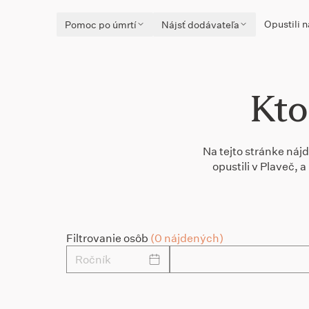
Opustili n
Pomoc po úmrtí
Nájsť dodávateľa
Kto
Na tejto stránke náj
opustili v Plaveč,
Filtrovanie osôb
(0 nájdených)
Ročník