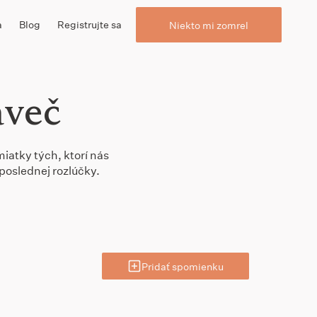
a
Blog
Registrujte sa
Niekto mi zomrel
aveč
iatky tých, ktorí nás
poslednej rozlúčky.
Pridať spomienku