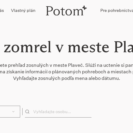
ás
Vlastný plán
Pre pohrebníctv
 zomrel v meste Pl
dete prehľad zosnulých v meste Plaveč. Slúži na uctenie si pam
 a na získanie informácií o plánovaných pohreboch a miestach 
Vyhľadajte zosnulých podľa mena alebo dátumu.