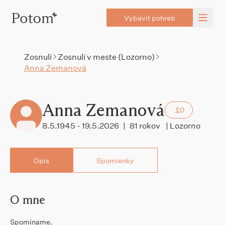
Vybaviť pohreb
Zosnulí
Zosnulí v meste (Lozorno)
Anna Zemanová
Anna Zemanová
0
8.5.1945 - 19.5.2026
|
81 rokov
| Lozorno
Opis
Spomienky
O mne
Spomíname.