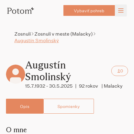
Vybaviť pohreb
Zosnulí
Zosnulí v meste (Malacky)
Augustín Smolinský
Augustín
0
Smolinský
15.7.1932 - 30.5.2025
|
92 rokov
| Malacky
Opis
Spomienky
O mne