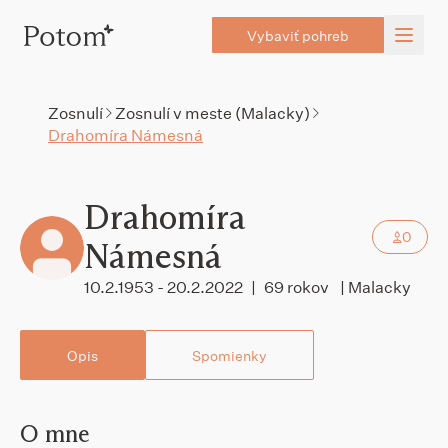
Vybaviť pohreb
Zosnulí
Zosnulí v meste (Malacky)
Drahomíra Námesná
Drahomíra
0
Námesná
10.2.1953 - 20.2.2022
|
69 rokov
| Malacky
Opis
Spomienky
O mne