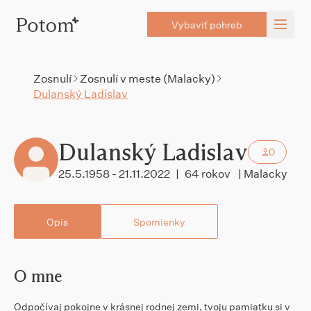
Vybaviť pohreb
Zosnulí
Zosnulí v meste (Malacky)
Dulanský Ladislav
Dulanský Ladislav
0
25.5.1958 - 21.11.2022
|
64 rokov
| Malacky
Opis
Spomienky
O mne
Odpočívaj pokojne v krásnej rodnej zemi, tvoju pamiatku si v