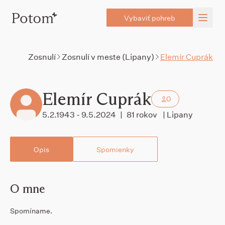
Vybaviť pohreb
Zosnulí
Zosnulí v meste (Lipany)
Elemír Cuprák
Elemír Cuprák
0
5.2.1943 - 9.5.2024
|
81 rokov
| Lipany
Opis
Spomienky
O mne
Spomíname.