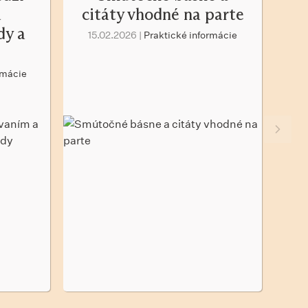
a
citáty vhodné na parte
sm
dy a
15.02.2026 |
Praktické informácie
1
rmácie
Nasled