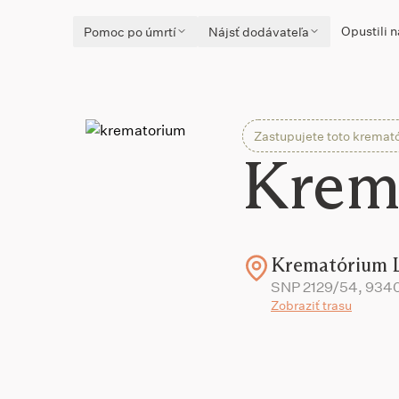
Opustili n
Pomoc po úmrtí
Nájsť dodávateľa
Zastupujete toto kremat
Krem
Krematórium L
SNP 2129/54, 9340
Zobraziť trasu