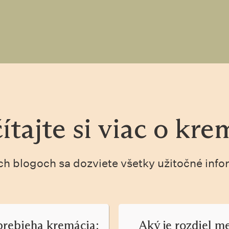
ítajte si viac o kre
ch blogoch sa dozviete všetky užitočné info
prebieha kremácia:
Aký je rozdiel m