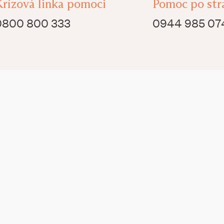
Krízová linka pomoci
Pomoc po str
0800 800 333
0944 985 07