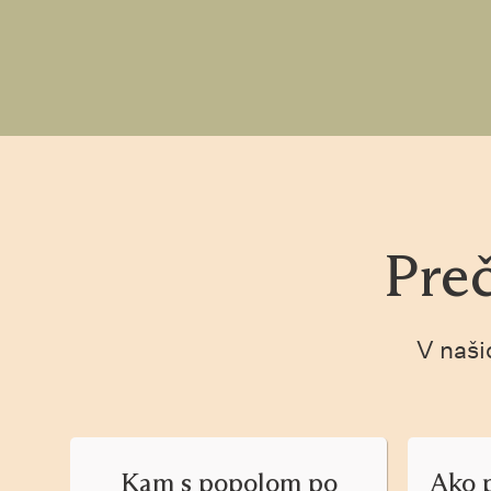
Preč
V naši
Kam s popolom po
Ako 