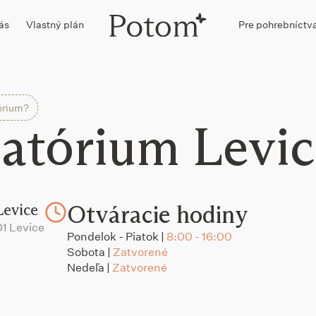
ás
Vlastný plán
Pre pohrebníctv
órium?
atórium Levic
Otváracie hodiny
evice
1 Levice
Pondelok - Piatok |
8:00 - 16:00
Sobota |
Zatvorené
Nedeľa |
Zatvorené