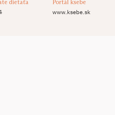
ate dietaťa
Portál ksebe
4
www.ksebe.sk