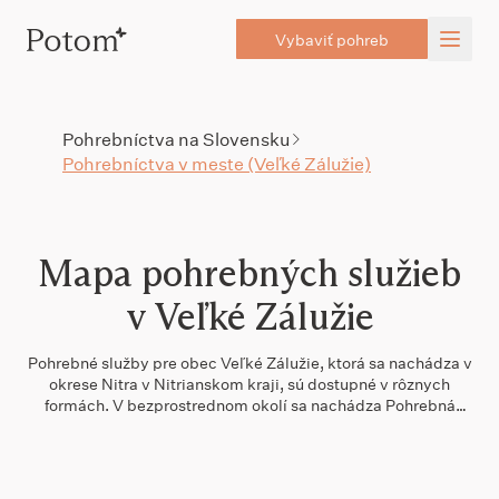
Vybaviť pohreb
Pohrebníctva na Slovensku
Pohrebníctva v meste (Veľké Zálužie)
Mapa pohrebných služieb
v Veľké Zálužie
Pohrebné služby pre obec Veľké Zálužie, ktorá sa nachádza v
okrese Nitra v Nitrianskom kraji, sú dostupné v rôznych
formách. V bezprostrednom okolí sa nachádza Pohrebná
Služba Astra, vzdialená len 200 metrov. V tejto oblasti máte
možnosť vybrať si z viacerých poskytovateľov pohrebných
služieb, pričom do 10 km nájdete ďalšiu službu. Ak hľadáte
alternatívy, odporúčame sa pozrieť aj na Pohrebnú službu