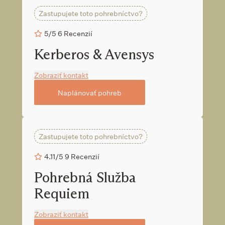
Zastupujete toto pohrebníctvo?
5/5
6 Recenzií
Kerberos & Avensys
Zobraziť kontakt
Naplánovať pohreb
Zastupujete toto pohrebníctvo?
4.11/5
9 Recenzií
Pohrebná Služba
Requiem
Zobraziť kontakt